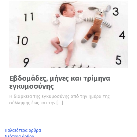
Εβδομάδες, μήνες και τρίμηνα
εγκυμοσύνης
Η διάρκεια της εγκυμοσύνης από την ημέρα της
σύλληψης έως και την […]
Πλοήγηση
Παλαιότερα άρθρα
Νεότερα άρθρα