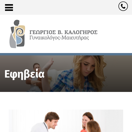
Εφηβεία