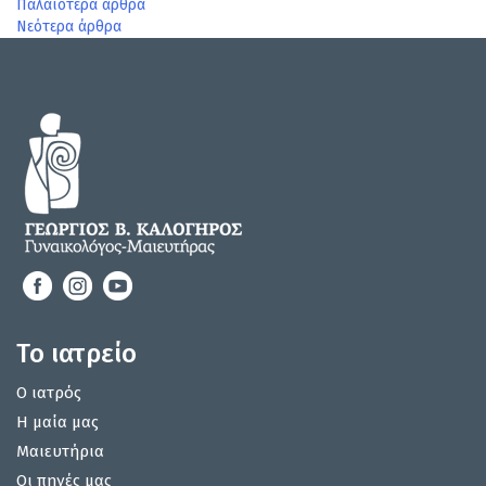
Πλοήγηση
Παλαιότερα άρθρα
Νεότερα άρθρα
άρθρων
Το ιατρείο
Ο ιατρός
Η μαία μας
Μαιευτήρια
Οι πηγές μας