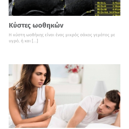
Κύστες ωοθηκών
Η κύστη ωοθήκης είναι ένας μικρός σάκος γεμάτος με
υγρό, ή και […]