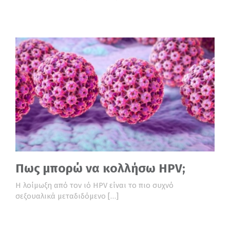
Πως μπορώ να κολλήσω HPV;
Η λοίμωξη από τον ιό HPV είναι το πιο συχνό
σεξουαλικά μεταδιδόμενο […]