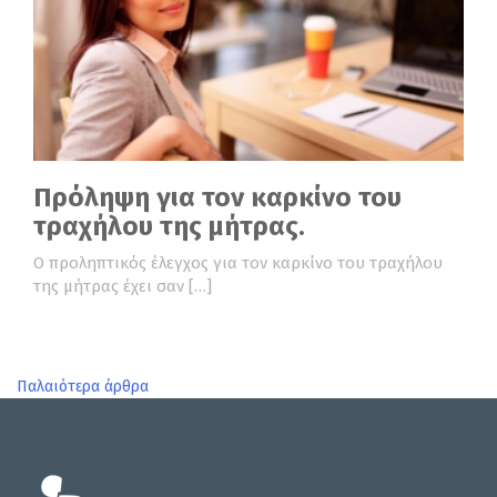
Πρόληψη για τον καρκίνο του
τραχήλου της μήτρας.
Ο προληπτικός έλεγχος για τον καρκίνο του τραχήλου
της μήτρας έχει σαν […]
Πλοήγηση
Παλαιότερα άρθρα
άρθρων