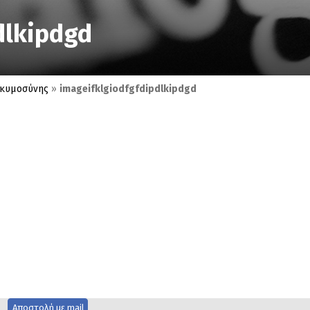
dlkipdgd
εγκυμοσύνης
»
imageifklgiodfgfdipdlkipdgd
Αποστολή με mail