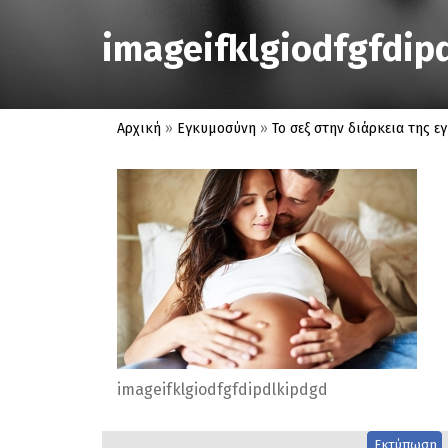
imageifklgiodfgfdip
Αρχική
»
Εγκυμοσύνη
»
Το σεξ στην διάρκεια της 
imageifklgiodfgfdipdlkipdgd
Εκτύπωση