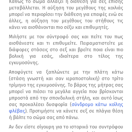
Καθώς το σώμα αλλάζει η διάθεση για σεξ επίσης
μεταβάλλεται. Η αύξηση του μεγέθους της κοιλιάς
μπορεί να περιορίσει την διάθεση για επαφές ενώ σε
άλλες, η αύξηση του μεγέθους του στήθους τις
κάνει να αισθάνονται πιο σέξυ και επιθυμητές.
Μιλήστε με τον σύντροφό σας και πείτε του πως
αισθάνεστε και τι επιθυμείτε. Πειραματιστείτε με
διάφορες στάσεις στο σεξ και βρείτε ποια είναι πιο
βολική για εσάς, ιδιαίτερα στο τέλος της
εγκυμοσύνης.
Αποφύγετε να ξαπλώνετε με την πλάτη κάτω
(στάση γνωστή και σαν ιεραποστολική) στο τρίτο
τρίμηνο της εγκυμοσύνης. Το βάρος της μήτρας σας
μπορεί να πιέσει τα μεγάλα αγγεία που βρίσκονται
μπροστά από την σπονδυλική στήλη, και αυτό ίσως
σας προκαλέσει δυσφορία (
σύνδρομο κάτω κοίλης
φλέβας
). Προτιμήστε να κάνετε σεξ σε πλάγια θέση
ή βάλτε το σώμα σας από πάνω.
Αν δεν είστε σίγουρη για το ιστορικό του συντρόφου