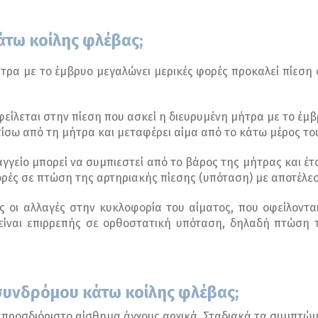
άτω κοίλης φλέβας;
ρα με το έμβρυο μεγαλώνει μερικές φορές προκαλεί πίεση σ
είλεται στην πίεση που ασκεί η διευρυμένη μήτρα με το έμβ
ίσω από τη μήτρα και μεταφέρει αίμα από το κάτω μέρος το
γγείο μπορεί να συμπιεστεί από το βάρος της μήτρας και έτσ
φορές σε πτώση της αρτηριακής πίεσης (υπόταση) με αποτέλε
ς οι αλλαγές στην κυκλοφορία του αίματος, που οφείλοντα
 είναι επιρρεπής σε ορθοστατική υπόταση, δηλαδή πτώση 
 συνδρόμου κάτω κοίλης φλέβας;
απροσδιόριστο αίσθημα άγχους αρχικά. Σταδιακά τα συμπτώμ