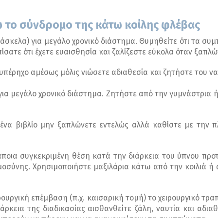
 το σύνδρομο της κάτω κοίλης φλέβας
άσκελα) για μεγάλο χρονικό διάστημα. Θυμηθείτε ότι τα συ
ίσατε ότι έχετε ευαισθησία και ζαλίζεστε εύκολα όταν ξαπλώ
υπέρηχο αμέσως μόλις νιώσετε αδιαθεσία και ζητήστε του να 
 για μεγάλο χρονικό διάστημα. Ζητήστε από την γυμνάστρια
 ένα βιβλίο μην ξαπλώνετε εντελώς αλλά καθίστε με την
κάποια συγκεκριμένη θέση κατά την διάρκεια του ύπνου προ
υμοσύνης. Χρησιμοποιήστε μαξιλάρια κάτω από την κοιλιά ή
ρουργική επέμβαση (π.χ. καισαρική τομή) το χειρουργικό τραπ
άρκεια της διαδικασίας αισθανθείτε ζάλη, ναυτία και αδι