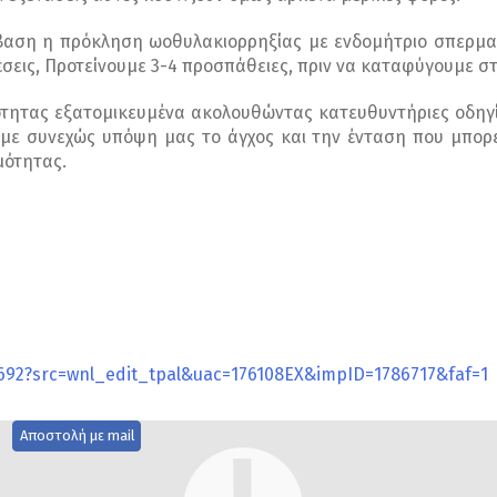
βαση η πρόκληση ωοθυλακιορρηξίας με ενδομήτριο σπερματ
εις, Προτείνουμε 3-4 προσπάθειες, πριν να καταφύγουμε στ
ότητας εξατομικευμένα ακολουθώντας κατευθυντήριες οδηγί
με συνεχώς υπόψη μας το άγχος και την ένταση που μπορεί
μότητας.
692?src=wnl_edit_tpal&uac=176108EX&impID=1786717&faf=1
Αποστολή με mail