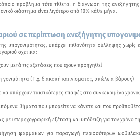
ί κάποιο πρόβλημα τότε τίθεται η διάγνωση της ανεξήγητη
νικό διάστημα είναι λιγότερο από 10% κάθε μήνα.
ευγαριού σε περίπτωση ανεξήγητης υπογονι
ς υπογονιμότητας, υπάρχει πιθανότητα σύλληψης χωρίς κ
γαριού σχετικά:
ουν μετά τις εξετάσεις που έχουν προηγηθεί
η γονιμότητα (Π.χ. διακοπή καπνίσματος, απώλεια βάρους)
τε να υπάρχουν τακτικότερες επαφές στο συγκεκριμένο χρονι
α επόμενα βήματα που μπορείτε να κάνετε και που προϋποθέτο
 με υπερηχογραφική εξέταση και υπόδειξη για τον χρόνο τ
ρήγηση φαρμάκων για παραγωγή περισσότερων ωοθυλακι