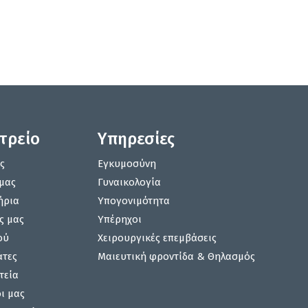
ατρείο
Υπηρεσίες
ς
Εγκυμοσύνη
μας
Γυναικολογία
ήρια
Υπογονιμότητα
ς μας
Υπέρηχοι
ού
Χειρουργικές επεμβάσεις
άτες
Μαιευτική φροντίδα & Θηλασμός
τεία
ι μας