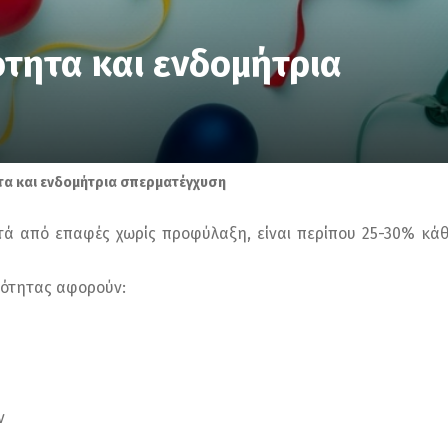
τητα και ενδομήτρια
τα και ενδομήτρια σπερματέγχυση
τά από επαφές χωρίς προφύλαξη, είναι περίπου 25-30% κάθ
μότητας αφορούν:
ν