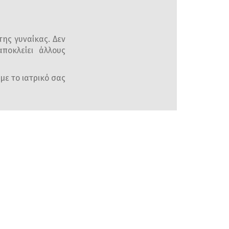
της γυναίκας. Δεν
ποκλείει άλλους
με το ιατρικό σας