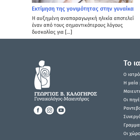
Εκτίμηση της γονιμότητας στην γυναίκα
Η αυξημένη αναπαραγωγική ηλικία αποτελεί
έναν από τους σημαντικότερους λόγους
δυσκολίας για […]
Το ι
Ο ιατρό
Η μαία 
Μαιευτ
Οι πηγέ
Ραντεβ
Συνεργ
Γραμμα
Οι χώρο