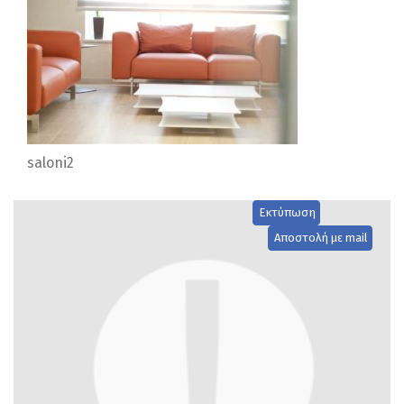
saloni2
Εκτύπωση
Αποστολή με mail