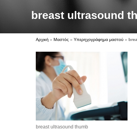
breast ultrasound 
Αρχική
»
Μαστός
»
Υπερηχογράφημα μαστού
»
bre
breast ultrasound thumb