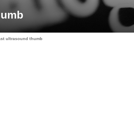
thumb
ast ultrasound thumb