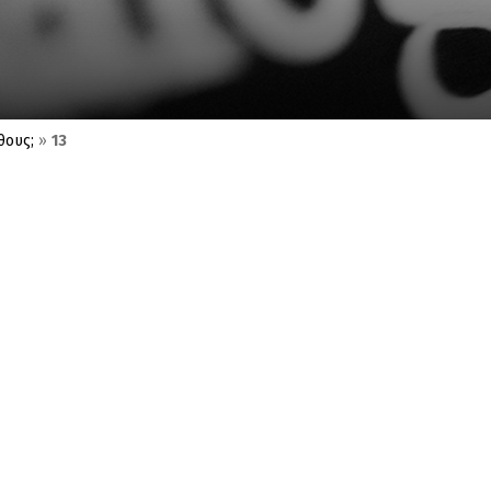
θους;
»
13