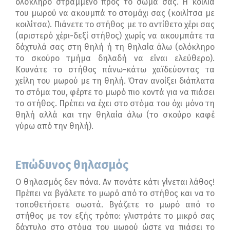
ολόκληρο στραμμένο προς το σώμα σας. Η κοιλιά
του μωρού να ακουμπά το στομάχι σας (κοιλίτσα με
κοιλίτσα). Πιάνετε το στήθος με το αντίθετο χέρι σας
(αριστερό χέρι-δεξί στήθος) χωρίς να ακουμπάτε τα
δάχτυλά σας στη θηλή ή τη θηλαία άλω (ολόκληρο
το σκούρο τμήμα δηλαδή να είναι ελεύθερο).
Κουνάτε το στήθος πάνω-κάτω χαϊδεύοντας τα
χείλη του μωρού με τη θηλή. Όταν ανοίξει διάπλατα
το στόμα του, φέρτε το μωρό πιο κοντά για να πιάσει
το στήθος. Πρέπει να έχει στο στόμα του όχι μόνο τη
θηλή αλλά και την θηλαία άλω (το σκούρο καφέ
γύρω από την θηλή).
Επώδυνος θηλασμός
Ο θηλασμός δεν πόνα. Αν πονάτε κάτι γίνεται λάθος!
Πρέπει να βγάλετε το μωρό από το στήθος και να το
τοποθετήσετε σωστά. Βγάζετε το μωρό από το
στήθος με τον εξής τρόπο: γλιστράτε το μικρό σας
δάχτυλο στο στόμα του μωρού ώστε να πιάσει το