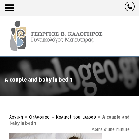
A couple and baby in bed 1
Αρχική
»
Θηλασμός
»
Κολικοί του μωρού
»
A couple and
baby in bed 1
Moins d'une minute