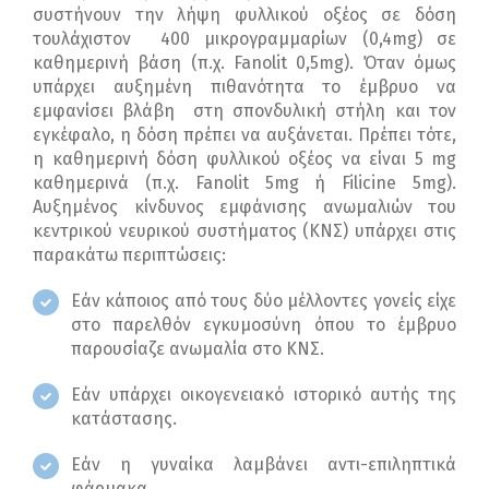
συστήνουν την λήψη φυλλικού οξέος σε δόση
τουλάχιστον 400 μικρογραμμαρίων (0,4mg) σε
καθημερινή βάση (π.χ. Fanolit 0,5mg). Όταν όμως
υπάρχει αυξημένη πιθανότητα το έμβρυο να
εμφανίσει βλάβη στη σπονδυλική στήλη και τον
εγκέφαλο, η δόση πρέπει να αυξάνεται. Πρέπει τότε,
η καθημερινή δόση φυλλικού οξέος να είναι 5 mg
καθημερινά (π.χ. Fanolit 5mg ή Filicine 5mg).
Αυξημένος κίνδυνος εμφάνισης ανωμαλιών του
κεντρικού νευρικού συστήματος (ΚΝΣ) υπάρχει στις
παρακάτω περιπτώσεις:
Εάν κάποιος από τους δύο μέλλοντες γονείς είχε
στο παρελθόν εγκυμοσύνη όπου το έμβρυο
παρουσίαζε ανωμαλία στο ΚΝΣ.
Εάν υπάρχει οικογενειακό ιστορικό αυτής της
κατάστασης.
Εάν η γυναίκα λαμβάνει αντι-επιληπτικά
φάρμακα.