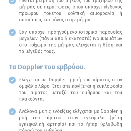
Γίνεται μέτρηση του μήκους του τραχήλου της
μήτρας σε περιπτώσεις όπου υπάρχει κίνδυνος
πρόωρου τοκετού, κολπική αιμορραγία ή
συσπάσεις και πόνος στην μήτρα.
Εάν υπάρχει προηγούμενο ιστορικό παρουσίας
μεγάλων (πάνω από 5 εκατοστά) ινομυωμάτων
στο τοίχωμα της μήτρας ελέγχεται η θέση και
το μέγεθός τους.
Τα Doppler του εμβρύου.
Ελέγχεται με Doppler η ροή του αίματος στον
ομφάλιο λώρο. Έτσι απεικονίζεται η κυκλοφορία
του αίματος μεταξύ του εμβρύου και του
πλακούντα.
Ανάλογα με τις ενδείξεις ελέγχεται με Doppler η
ροή του αίματος στον εγκέφαλο (μέση
εγκεφαλική αρτηρία) και το ήπαρ (φλεβώδη
πόρος) του εμβρύου.