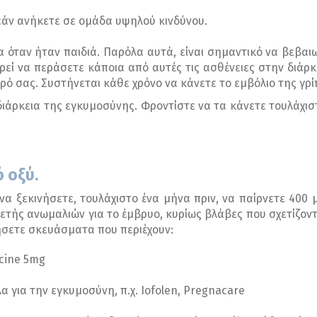
 εάν ανήκετε σε ομάδα υψηλού κινδύνου.
α όταν ήταν παιδιά. Παρόλα αυτά, είναι σημαντικό να βεβαιωθ
ορεί να περάσετε κάποια από αυτές τις ασθένειες στην διάρ
ό σας. Συστήνεται κάθε χρόνο να κάνετε το εμβόλιο της γρί
διάρκεια της εγκυμοσύνης. Φροντίστε να τα κάνετε τουλάχισ
 οξύ.
 να ξεκινήσετε, τουλάχιστο ένα μήνα πριν, να παίρνετε 400
τής ανωμαλιών για το έμβρυο, κυρίως βλάβες που σχετίζον
ήσετε σκευάσματα που περιέχουν:
icine 5mg
για την εγκυμοσύνη, π.χ. Iofolen, Pregnacare