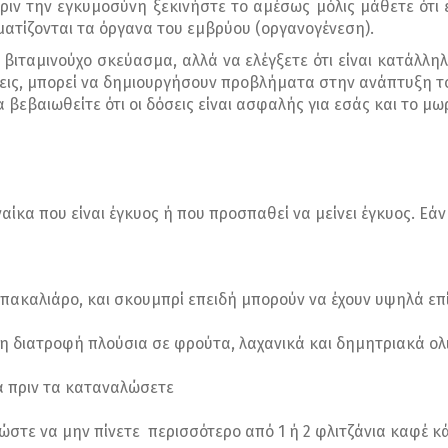
πριν την εγκυμοσύνη ξεκινήστε το αμέσως μόλις μάθετε ότι ε
ατίζονται τα όργανα του εμβρύου (οργανογένεση).
βιταμινούχο σκεύασμα, αλλά να ελέγξετε ότι είναι κατάλλη
σεις, μπορεί να δημιουργήσουν προβλήματα στην ανάπτυξη το
α βεβαιωθείτε ότι οι δόσεις είναι ασφαλής για εσάς και το μω
αίκα που είναι έγκυος ή που προσπαθεί να μείνει έγκυος. Εάν
μπακαλιάρο, και σκουμπρί επειδή μπορούν να έχουν υψηλά ε
η διατροφή πλούσια σε φρούτα, λαχανικά και δημητριακά ολ
ά πριν τα καταναλώσετε
ώστε να μην πίνετε περισσότερο από 1 ή 2 φλιτζάνια καφέ κ