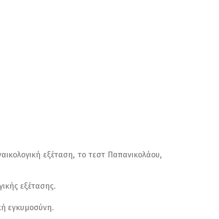
ναικολογική εξέταση, το τεστ Παπανικολάου,
γικής εξέτασης.
ική εγκυμοσύνη.