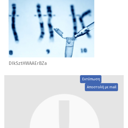
DIkSztHWAAErBZa
Εκτύπωση
Αποστολή με mail