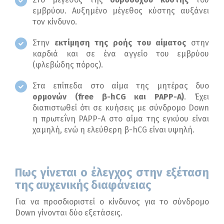
εμβρύου. Αυξημένο μέγεθος κύστης αυξάνει
τον κίνδυνο.
Στην
εκτίμηση της
ροής του αίματος
στην
καρδιά και σε ένα αγγείο του εμβρύου
(φλεβώδης πόρος).
Στα επίπεδα στο αίμα της μητέρας δυο
ορμονών (free β-hCG και PAPP-A)
. Έχει
διαπιστωθεί ότι σε κυήσεις με σύνδρομο Down
η πρωτεΐνη PAPP-A στο αίμα της εγκύου είναι
χαμηλή, ενώ η ελεύθερη β-hCG είναι υψηλή.
Πως γίνεται ο έλεγχος στην εξέταση
της αυχενικής διαφάνειας
Για να προσδιοριστεί ο κίνδυνος για το σύνδρομο
Down γίνονται δύο εξετάσεις.