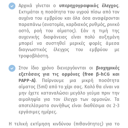
Αρχικά γίνεται ο
υπερηχογραφικός έλεγχος
.
Εκτιμάται η ποσότητα του υγρού πίσω από τον
αυχένα του εμβρύου και όλα όσα αναφέρονται
παραπάνω (ανατομία, καρδιακός ρυθμός, ρινικό
οστό, ροή του αίματος). Εάν η τιμή της
αυχενικής διαφάνειας είναι πολύ αυξημένη
μπορεί να συστηθεί μερικές φορές άμεσα
διαγνωστικός έλεγχος του εμβρύου με
τροφοβλάστη.
Στον ίδιο χρόνο διενεργόυνται οι
βιοχημικές
εξετάσεις για τις ορμόνες (free β-hCG και
PAPP-A)
. Παίρνουμε μια μικρή ποσότητα
αίματος (5ml) από το χέρι σας. Καλό θα είναι να
μην έχετε καταναλώσει μεγάλο γεύμα πριν την
αιμοληψία για τον έλεγχο των ορμονών. Τα
αποτελέσματα συνήθως είναι διαθέσιμα σε 2-3
εργάσιμες ημέρες.
Η τελική εκτίμηση κινδύνου (πιθανότητες) για το