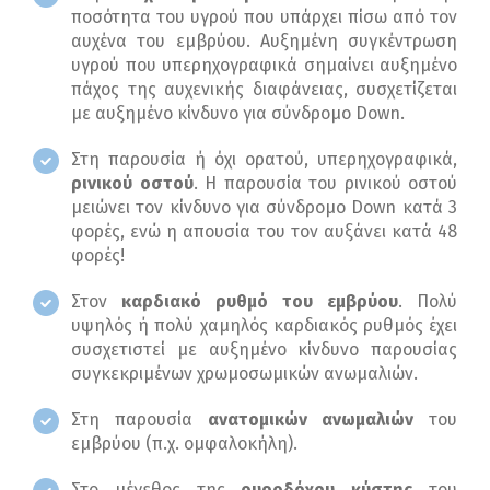
ποσότητα του υγρού που υπάρχει πίσω από τον
αυχένα του εμβρύου. Αυξημένη συγκέντρωση
υγρού που υπερηχογραφικά σημαίνει αυξημένο
πάχος της αυχενικής διαφάνειας, συσχετίζεται
με αυξημένο κίνδυνο για σύνδρομο Down.
Στη παρουσία ή όχι ορατού, υπερηχογραφικά,
ρινικού οστού
. Η παρουσία του ρινικού οστού
μειώνει τον κίνδυνο για σύνδρομο Down κατά 3
φορές, ενώ η απουσία του τον αυξάνει κατά 48
φορές!
Στον
καρδιακό ρυθμό του εμβρύου
. Πολύ
υψηλός ή πολύ χαμηλός καρδιακός ρυθμός έχει
συσχετιστεί με αυξημένο κίνδυνο παρουσίας
συγκεκριμένων χρωμοσωμικών ανωμαλιών.
Στη παρουσία
ανατομικών ανωμαλιών
του
εμβρύου (π.χ. ομφαλοκήλη).
Στο μέγεθος της
ουροδόχου κύστης
του