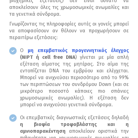
βιοχημικές εξετάσεις) δεν είναι δυνατό να
αποκλείσουν όλες τις χρωμοσωμικές ανωμαλίες και
τα γενετικά σύνδρομα.
Γνωρίζοντας τις πληροφορίες αυτές οι γονείς μπορεί
να αποφασίσουν αν θέλουν να προχωρήσουν σε
περαιτέρω εξετάσεις:
Ο
μη επεμβατικός προγεννητικός έλεγχος
(NIPT ή cell free DNA
) γίνεται με μία απλή
εξέταση αίματος της μητέρας. Στο αίμα της
εντοπίζεται DNA του εμβρύου και ελέγχεται.
Μπορεί να ανιχνεύσει περισσότερο από το 99%
των περιπτώσεων του συνδρόμου Down (και σε
μικρότερο ποσοστό κάποιες πιο σπάνιες
χρωμοσωμικές ανωμαλίες). Η εξέταση δεν
μπορεί να ανιχνεύσει γενετικά σύνδρομα.
Οι επεμβατικές διαγνωστικές εξετάσεις δηλαδή
η βιοψία τροφοβλάστης και η
αμνιοπαρακέντηση
αποκλείουν οριστικά την
πιθανότητα για χρωμοσωμικές ανωμαλίες και