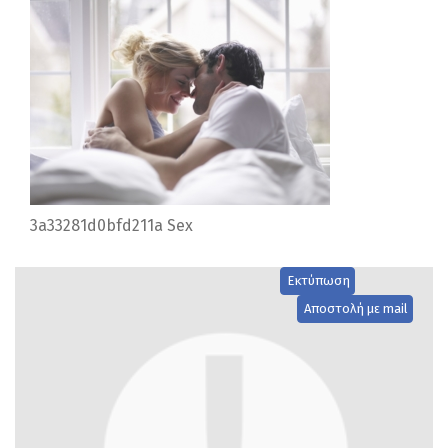
3a33281d0bfd211a Sex
Εκτύπωση
Αποστολή με mail