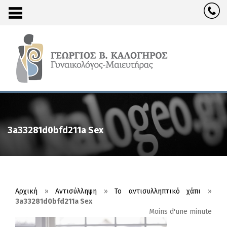
3a33281d0bfd211a Sex
Αρχική
»
Αντισύλληψη
»
Το αντισυλληπτικό χάπι
»
3a33281d0bfd211a Sex
Moins d'une minute